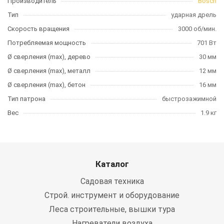
Производитель
Bosch
Тип
ударная дрель
Скорость вращения
3000 об/мин.
Потребляемая мощность
701 Вт
Ø сверления (max), дерево
30 мм
Ø сверления (max), металл
12 мм
Ø сверления (max), бетон
16 мм
Тип патрона
быстрозажимной
Вес
1.9 кг
Каталог
Садовая техника
Строй. инструмент и оборудование
Леса строительные, вышки тура
Нагреватели воздуха