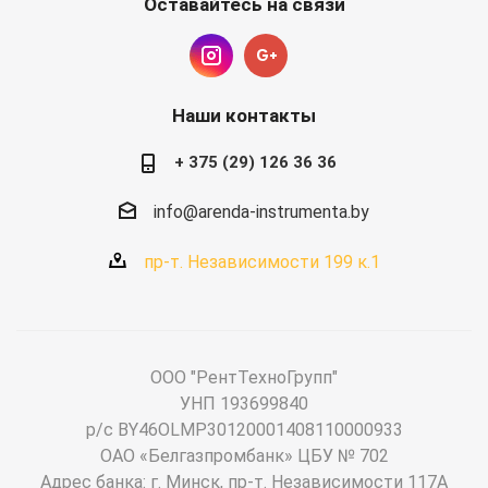
Оставайтесь на связи
Наши контакты
+ 375 (29) 126 36 36
info@arenda-instrumenta.by
пр-т. Независимости 199 к.1
ООО "РентТехноГрупп"
УНП 193699840
р/с BY46OLMP30120001408110000933
ОАО «Белгазпромбанк» ЦБУ № 702
Адрес банка: г. Минск, пр-т. Независимости 117А