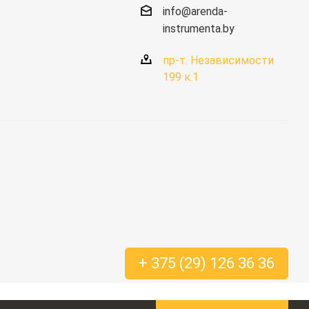
info@arenda-
instrumenta.by
пр-т. Независимости
199 к.1
+ 375 (29) 126 36 36
+ 375 (29) 126 36 36