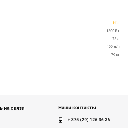
Hilti
1200 Вт
72 л
122 л/с
79 кг
Наши контакты
ь на связи
+ 375 (29) 126 36 36