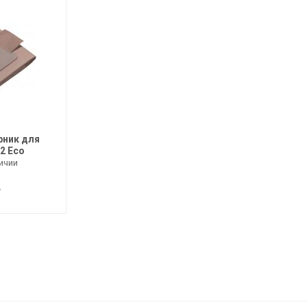
ник для
/2 Eco
ичии
.