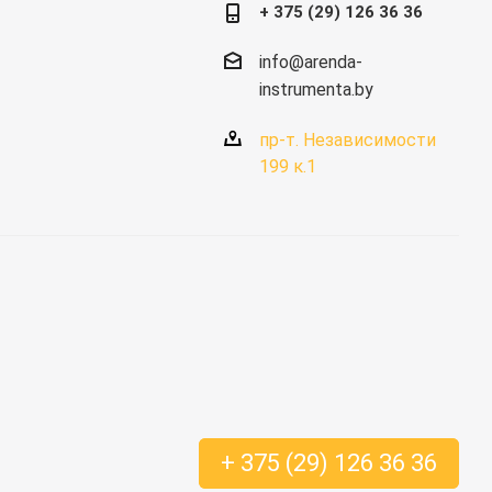
+ 375 (29) 126 36 36
info@arenda-
instrumenta.by
пр-т. Независимости
199 к.1
+ 375 (29) 126 36 36
+ 375 (29) 126 36 36