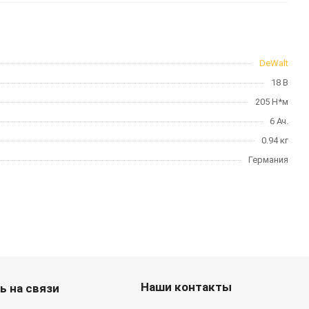
DeWalt
18 В
205 Н*м
6 Ач.
0.94 кг
Германия
Наши контакты
ь на связи