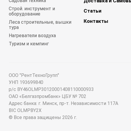
Садовая техника
Доставка и Самов
Строй. инструмент и
Статьи
оборудование
Контакты
Леса строительные, вышки
тура
Нагреватели воздуха
Туризм и кемпинг
ООО "РентТехноГрупп"
УНП 193699840
р/с BY46OLMP30120001408110000933
ОАО «Белгазпромбанк» ЦБУ № 702
Адрес банка: г. Минск, пр-т. Независимости 117А
BIC OLMPBY2X
© Все права защищены 2026 г.