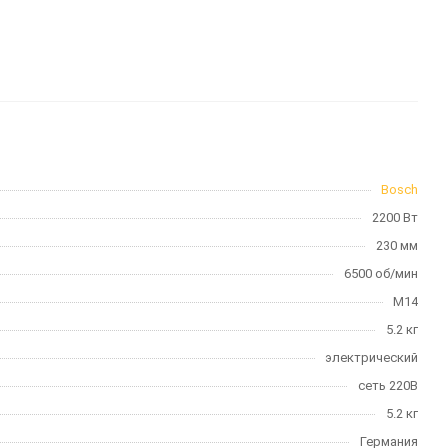
Bosch
2200 Вт
230 мм
6500 об/мин
М14
5.2 кг
электрический
сеть 220В
5.2 кг
Германия