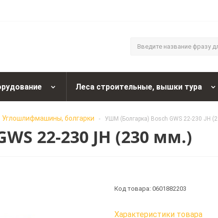
орудование
Леса строительные, вышки тура
Углошлифмашины, болгарки
-
УШМ (Болгарка) Bosch GWS 22-230 JH (2
WS 22-230 JH (230 мм.)
Код товара: 0601882203
Характеристики товара